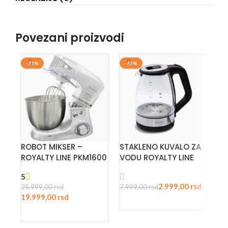
Povezani proizvodi
-23%
-63%
-
R
ROBOT MIKSER –
STAKLENO KUVALO ZA
AL
ROYALTY LINE PKM1600
VODU ROYALTY LINE
TI
5
2.999,00
rsd
25.999,00
rsd
7.999,00
rsd
19.999,00
rsd
ODABERITE OPCIJE
ODABERITE OPCIJE