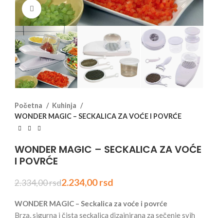
Click to enlarge
Početna
Kuhinja
WONDER MAGIC – SECKALICA ZA VOĆE I POVRĆE
WONDER MAGIC – SECKALICA ZA VOĆE
I POVRĆE
2.234,00
rsd
2.334,00
rsd
WONDER MAGIC – Seckalica za voće i povrće
Brza, sigurna i čista seckalica dizajnirana za sečenje svih