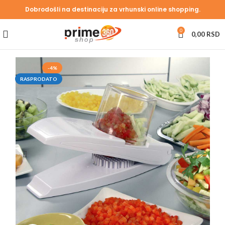
Dobrodošli na destinaciju za vrhunski online shopping.
0
0,00
RSD
-4%
RASPRODATO