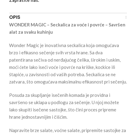
OPIS
WONDER MAGIC – Seckalica za voće i povrće – Savršen
alat za svaku kuhinju
Wonder Magic je inovativna seckalica koja omogućava
brzo i efikasno sečenje svih vrsta hrane. Sa dva
patentirana sečiva od nerđajućeg čelika, širokim i uskim,
moći ćete lako iseći voće i povrće na kriške, kockice ili
štapiće, u zavisnosti od vaših potreba. Seckalica se ne
zatvara, što omogućava maksimalnu efikasnost pri sečenju.
Posuda za skupljanje isečenih komada je providna i
savršeno se uklapa u podlogu za sečenje. U njoj možete
lako skupiti isečene sastojke, što čini proces pripreme
hrane jednostavnijim i čišćim.
Napravite brze salate, voćne salate, pripremite sastojke za