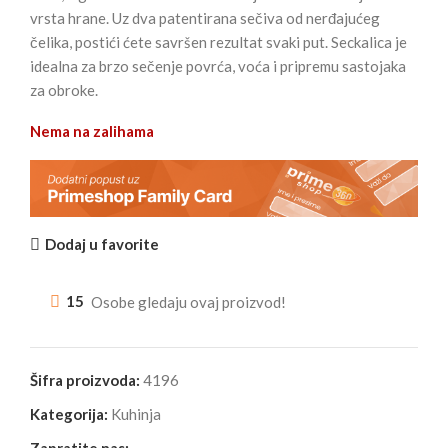
vrsta hrane. Uz dva patentirana sečiva od nerđajućeg
čelika, postići ćete savršen rezultat svaki put. Seckalica je
idealna za brzo sečenje povrća, voća i pripremu sastojaka
za obroke.
Nema na zalihama
Dodaj u favorite
15
Osobe gledaju ovaj proizvod!
Šifra proizvoda:
4196
Kategorija:
Kuhinja
Zapratite nas: