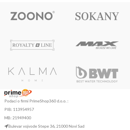
Podaci o firmi PrimeShop360 d.o.o. :
PIB: 113954957
MB: 21949400
Bulevar vojvode Stepe 36, 21000 Novi Sad