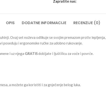
Zapratite nas:
OPIS
DODATNE INFORMACIJE
RECENZIJE (0)
hinji. Ovaj set noževa odlikuje se svojim premazom protiv lepljenja,
ževi poseduju i ergonomske ručke za udobno rukovanje.
namene i uz njega
GRATIS
dobijate i ljuštilicu za voće i povrće.
mesa, a možete ga koristiti i za gnječenje belog luka.