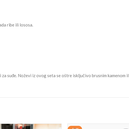
a ribe ili lososa.
za suđe. Noževi iz ovog seta se oštre isključivo brusnim kamenom ili 