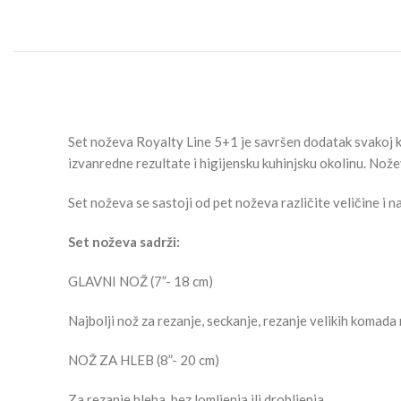
Set noževa Royalty Line 5+1 je savršen dodatak svakoj ku
izvanredne rezultate i higijensku kuhinjsku okolinu. No
Set noževa se sastoji od pet noževa različite veličine i 
Set noževa sadrži:
GLAVNI NOŽ (7”- 18 cm)
Najbolji nož za rezanje, seckanje, rezanje velikih komada 
NOŽ ZA HLEB (8”- 20 cm)
Za rezanje hleba, bez lomljenja ili drobljenja.