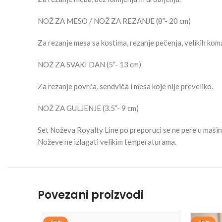
NOŽ ZA MESO / NOŽ ZA REZANJE (8”- 20 cm)
Za rezanje mesa sa kostima, rezanje pečenja, velikih komad
NOŽ ZA SVAKI DAN (5”- 13 cm)
Za rezanje povrća, sendviča i mesa koje nije preveliko.
NOŽ ZA GULJENJE (3.5”- 9 cm)
Set Noževa Royalty Line po preporuci se ne pere u mašini 
Noževe ne izlagati velikim temperaturama.
Povezani proizvodi