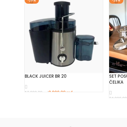
-29%
-28%
BLACK JUICER BR 20
SET PO
ČELIKA
9.999,00
rsd
13.999,00
rsd
24.999,0
DODAJ U KORPU
DODAJ 