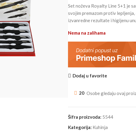
Set noževa Royalty Line 5+1 je sa
svojim premazom protiv lepljenja,
izvanredne rezultate i higijenu unu
Nema na zalihama
Dodaj u favorite
20
Osobe gledaju ovaj proi
Šifra proizvoda:
5544
Kategorija:
Kuhinja