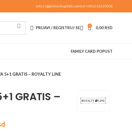
info.rs@primeshop360.com
tel:+381213220006
0
PRIJAVI / REGISTRUJ SE
0,00
RSD
FAMILY CARD POPUST
A 5+1 GRATIS – ROYALTY LINE
5+1 GRATIS –
sd