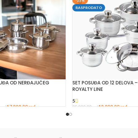
-23%
RASPRODATO
SUĐA OD NERĐAJUĆEG
SET POSUĐA OD 12 DELOVA –
ROYALTY LINE
5
17.999,00
rsd
19.999,00
rsd
0
rsd
25.999,00
rsd
U KORPU
PROČITAJTE JOŠ