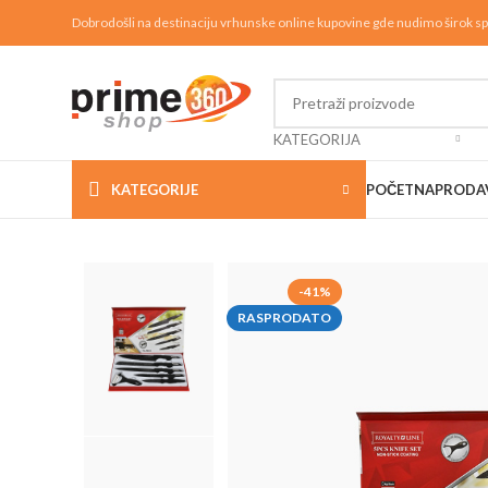
Dobrodošli na destinaciju vrhunske online kupovine gde nudimo širok sp
KATEGORIJA
KATEGORIJE
POČETNA
PRODA
-41%
RASPRODATO