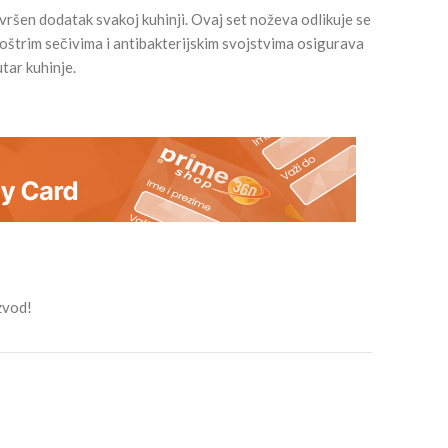
vršen dodatak svakoj kuhinji. Ovaj set noževa odlikuje se
 oštrim sečivima i antibakterijskim svojstvima osigurava
tar kuhinje.
zvod!