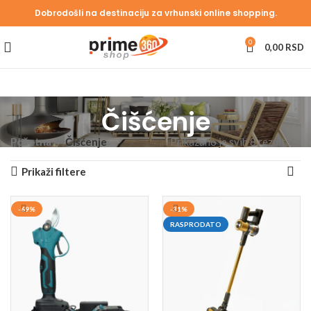
Dobrodošli na destinaciju za vrhunski online shopping.
0
0,00
RSD
Čišćenje
Početna
Čišćenje
Prikazano je svih 8 rezultata
Prikaži filtere
-69%
-31%
RASPRODATO