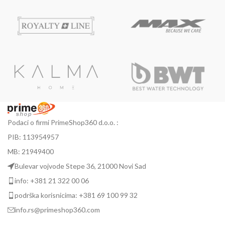
Podaci o firmi PrimeShop360 d.o.o. :
PIB: 113954957
MB: 21949400
Bulevar vojvode Stepe 36, 21000 Novi Sad
info: +381 21 322 00 06
podrška korisnicima: +381 69 100 99 32
info.rs@primeshop360.com