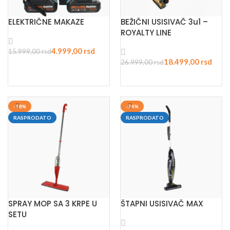
ELEKTRIČNE MAKAZE
BEŽIČNI USISIVAČ 3u1 –
ROYALTY LINE
4.999,00
rsd
15.999,00
rsd
18.499,00
rsd
26.999,00
rsd
DODAJ U KORPU
PROČITAJTE JOŠ
-18%
-24%
RASPRODATO
RASPRODATO
SPRAY MOP SA 3 KRPE U
ŠTAPNI USISIVAČ MAX
SETU