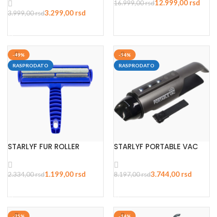
12.999,00
rsd
16.999,00
rsd
3.299,00
rsd
3.999,00
rsd
PROČITAJTE JOŠ
PROČITAJTE JOŠ
-49%
-54%
RASPRODATO
RASPRODATO
STARLYF FUR ROLLER
STARLYF PORTABLE VAC
1.199,00
rsd
3.744,00
rsd
2.334,00
rsd
8.197,00
rsd
PROČITAJTE JOŠ
PROČITAJTE JOŠ
-25%
-14%