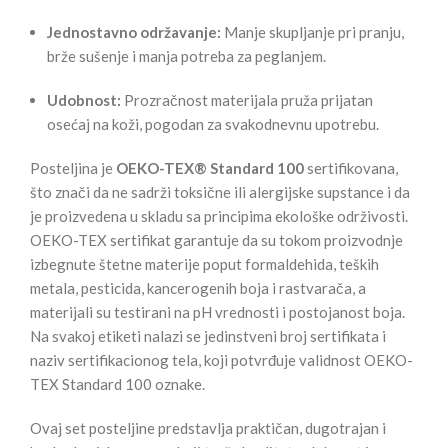
Jednostavno održavanje:
Manje skupljanje pri pranju,
brže sušenje i manja potreba za peglanjem.
Udobnost:
Prozračnost materijala pruža prijatan
osećaj na koži, pogodan za svakodnevnu upotrebu.
Posteljina je
OEKO-TEX® Standard 100
sertifikovana,
što znači da ne sadrži toksične ili alergijske supstance i da
je proizvedena u skladu sa principima ekološke održivosti.
OEKO-TEX sertifikat garantuje da su tokom proizvodnje
izbegnute štetne materije poput formaldehida, teških
metala, pesticida, kancerogenih boja i rastvarača, a
materijali su testirani na pH vrednosti i postojanost boja.
Na svakoj etiketi nalazi se jedinstveni broj sertifikata i
naziv sertifikacionog tela, koji potvrđuje validnost OEKO-
TEX Standard 100 oznake.
Ovaj set posteljine predstavlja praktičan, dugotrajan i