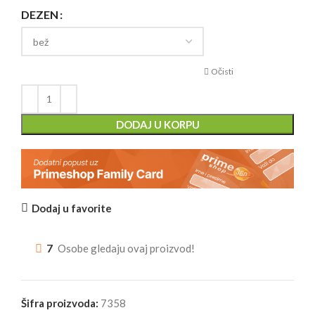
DEZEN
Očisti
DODAJ U KORPU
Dodaj u favorite
7
Osobe gledaju ovaj proizvod!
Šifra proizvoda:
7358