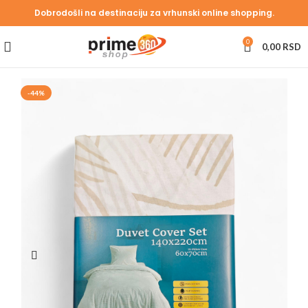
Dobrodošli na destinaciju za vrhunski online shopping.
0
0,00
RSD
-44%