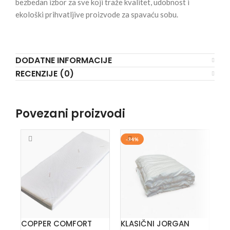
bezbedan izbor za sve koji traže kvalitet, udobnost i
ekološki prihvatljive proizvode za spavaću sobu.
DODATNE INFORMACIJE
RECENZIJE (0)
Povezani proizvodi
-34%
-
R
COPPER COMFORT
KLASIČNI JORGAN
KA