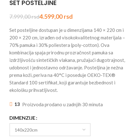
SET POSTELJINE
4.599,00
rsd
7.999,00
rsd
Set posteljine dostupan je u dimenzijama 140 × 220 cm i
200 × 220 cm, izrađen od visokokvalitetnog materijala –
70% pamuka i 30% poliestera (poly-cotton). Ova
kombinacija spaja prirodnu prozračnost pamuka sa
izdržljivošću sintetičkih vlakana, pružajući dugotrajnost,
udobnost i jednostavno održavanje. Posteljina je nežna
prema koži, periva na 40°C i poseduje OEKO-TEX®
Standard 100 sertifikat, koji garantuje bezbednost i
ekološku prihvatljivost.
13
Proizvoda prodano u zadnjih 30 minuta
DIMENZIJE