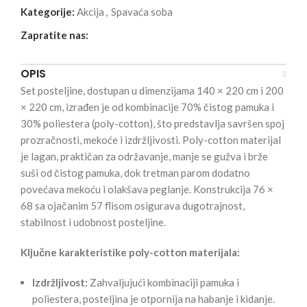
Kategorije:
Akcija
,
Spavaća soba
Zapratite nas:
OPIS
Set posteljine, dostupan u dimenzijama 140 × 220 cm i 200
× 220 cm, izrađen je od kombinacije 70% čistog pamuka i
30% poliestera (poly-cotton), što predstavlja savršen spoj
prozračnosti, mekoće i izdržljivosti. Poly-cotton materijal
je lagan, praktičan za održavanje, manje se gužva i brže
suši od čistog pamuka, dok tretman parom dodatno
povećava mekoću i olakšava peglanje. Konstrukcija 76 ×
68 sa ojačanim 57 flisom osigurava dugotrajnost,
stabilnost i udobnost posteljine.
Ključne karakteristike poly-cotton materijala:
Izdržljivost:
Zahvaljujući kombinaciji pamuka i
poliestera, posteljina je otpornija na habanje i kidanje.