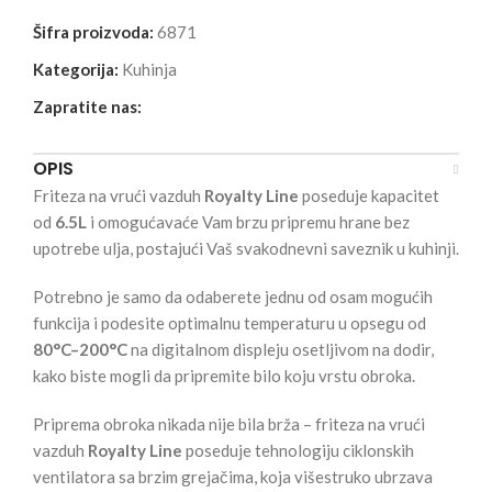
Šifra proizvoda:
6871
Kategorija:
Kuhinja
Zapratite nas:
OPIS
Friteza na vrući vazduh
Royalty Line
poseduje kapacitet
od
6.5L
i omogućavaće Vam brzu pripremu hrane bez
upotrebe ulja, postajući Vaš svakodnevni saveznik u kuhinji.
Potrebno je samo da odaberete jednu od osam mogućih
funkcija i podesite optimalnu temperaturu u opsegu od
80°C–200°C
na digitalnom displeju osetljivom na dodir,
kako biste mogli da pripremite bilo koju vrstu obroka.
Priprema obroka nikada nije bila brža – friteza na vrući
vazduh
Royalty Line
poseduje tehnologiju ciklonskih
ventilatora sa brzim grejačima, koja višestruko ubrzava