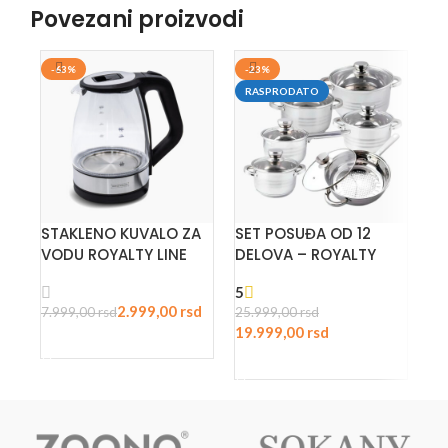
Povezani proizvodi
-63%
-23%
-
RASPRODATO
R
STAKLENO KUVALO ZA
SET POSUĐA OD 12
KU
VODU ROYALTY LINE
DELOVA – ROYALTY
LINE
1.
5
2.999,00
rsd
7.999,00
rsd
25.999,00
rsd
19.999,00
rsd
ODABERITE OPCIJE
PROČITAJTE JOŠ