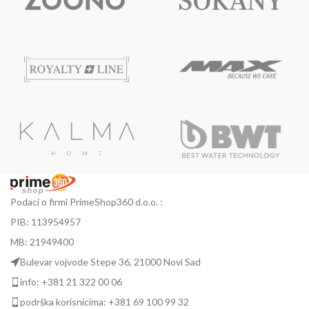
Podaci o firmi PrimeShop360 d.o.o. :
PIB: 113954957
MB: 21949400
Bulevar vojvode Stepe 36, 21000 Novi Sad
info: +381 21 322 00 06
podrška korisnicima: +381 69 100 99 32