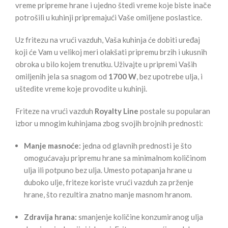
vreme pripreme hrane i ujedno štedi vreme koje biste inače
potrošili u kuhinji pripremajući Vaše omiljene poslastice.
Uz fritezu na vrući vazduh, Vaša kuhinja će dobiti uređaj
koji će Vam u velikoj meri olakšati pripremu brzih i ukusnih
obroka u bilo kojem trenutku. Uživajte u pripremi Vaših
omiljenih jela sa snagom od
1700 W
, bez upotrebe ulja, i
uštedite vreme koje provodite u kuhinji.
Friteze na vrući vazduh
Royalty Line
postale su popularan
izbor u mnogim kuhinjama zbog svojih brojnih prednosti:
Manje masnoće:
jedna od glavnih prednosti je što
omogućavaju pripremu hrane sa minimalnom količinom
ulja ili potpuno bez ulja. Umesto potapanja hrane u
duboko ulje, friteze koriste vrući vazduh za prženje
hrane, što rezultira znatno manje masnom hranom.
Zdravija hrana:
smanjenje količine konzumiranog ulja