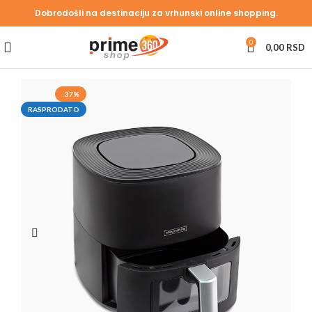
Dobrodošli na destinaciju za vrhunski online shopping.
0
0,00
RSD
-37%
RASPRODATO