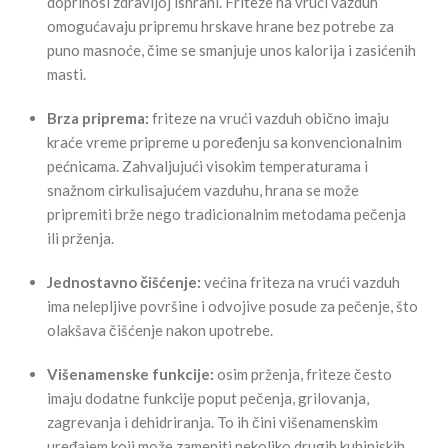
doprinosi zdravijoj ishrani. Friteze na vrući vazduh
omogućavaju pripremu hrskave hrane bez potrebe za
puno masnoće, čime se smanjuje unos kalorija i zasićenih
masti.
Brza priprema:
friteze na vrući vazduh obično imaju
kraće vreme pripreme u poređenju sa konvencionalnim
pećnicama. Zahvaljujući visokim temperaturama i
snažnom cirkulisajućem vazduhu, hrana se može
pripremiti brže nego tradicionalnim metodama pečenja
ili prženja.
Jednostavno čišćenje:
većina friteza na vrući vazduh
ima nelepljive površine i odvojive posude za pečenje, što
olakšava čišćenje nakon upotrebe.
Višenamenske funkcije:
osim prženja, friteze često
imaju dodatne funkcije poput pečenja, grilovanja,
zagrevanja i dehidriranja. To ih čini višenamenskim
uređajem koji može zameniti nekoliko drugih kuhinjskih