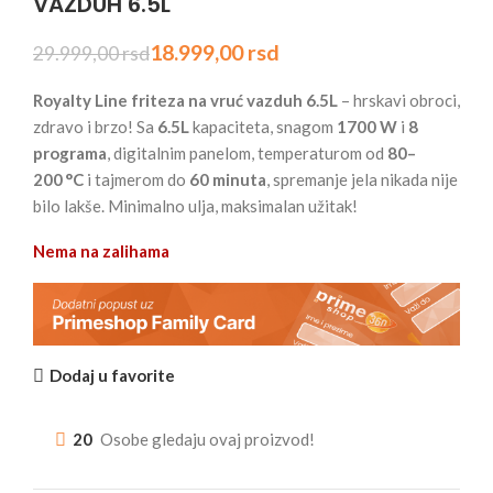
VAZDUH 6.5L
18.999,00
rsd
29.999,00
rsd
Royalty Line friteza na vruć vazduh 6.5L
– hrskavi obroci,
zdravo i brzo! Sa
6.5L
kapaciteta, snagom
1700 W
i
8
programa
, digitalnim panelom, temperaturom od
80–
200 °C
i tajmerom do
60 minuta
, spremanje jela nikada nije
bilo lakše. Minimalno ulja, maksimalan užitak!
Nema na zalihama
Dodaj u favorite
20
Osobe gledaju ovaj proizvod!