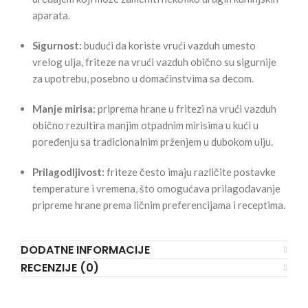
aparata.
Sigurnost:
budući da koriste vrući vazduh umesto
vrelog ulja, friteze na vrući vazduh obično su sigurnije
za upotrebu, posebno u domaćinstvima sa decom.
Manje mirisa:
priprema hrane u fritezi na vrući vazduh
obično rezultira manjim otpadnim mirisima u kući u
poređenju sa tradicionalnim prženjem u dubokom ulju.
Prilagodljivost:
friteze često imaju različite postavke
temperature i vremena, što omogućava prilagođavanje
pripreme hrane prema ličnim preferencijama i receptima.
DODATNE INFORMACIJE
RECENZIJE (0)