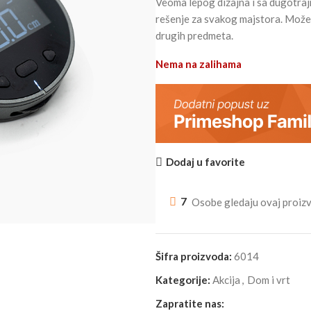
Veoma lepog dizajna i sa dugotra
rešenje za svakog majstora. Možet
drugih predmeta.
Nema na zalihama
Dodaj u favorite
7
Osobe gledaju ovaj proiz
Šifra proizvoda:
6014
Kategorije:
Akcija
,
Dom i vrt
Zapratite nas: