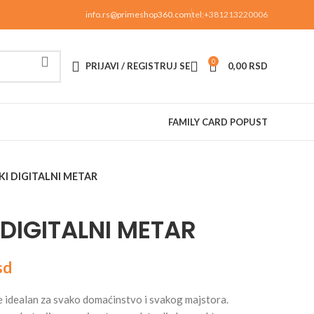
info.rs@primeshop360.com
tel:+381213220006
0
PRIJAVI / REGISTRUJ SE
0,00
RSD
FAMILY CARD POPUST
I DIGITALNI METAR
DIGITALNI METAR
sd
je idealan za svako domaćinstvo i svakog majstora.