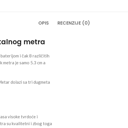
OPIS
RECENZIJE (0)
italnog metra
baterijom i čak 8 različitih
ik metra je samo 5.3 cm a
Metar dolazi sa tri dugmeta
asa visoke tvrdoće i
tra su kvalitetni i zbog toga