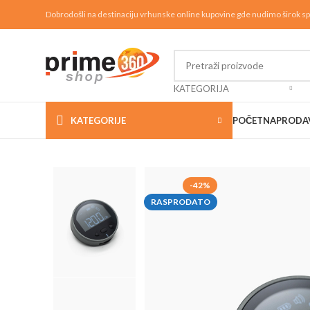
Dobrodošli na destinaciju vrhunske online kupovine gde nudimo širok sp
KATEGORIJA
KATEGORIJE
POČETNA
PRODA
-42%
RASPRODATO