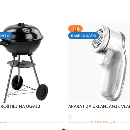
-33%
DATO
RASPRODATO
ROŠTILJ NA UGALJ
APARAT ZA UKLANJANJE VL
rsd
1.199,00
rsd
1.799,00
rsd