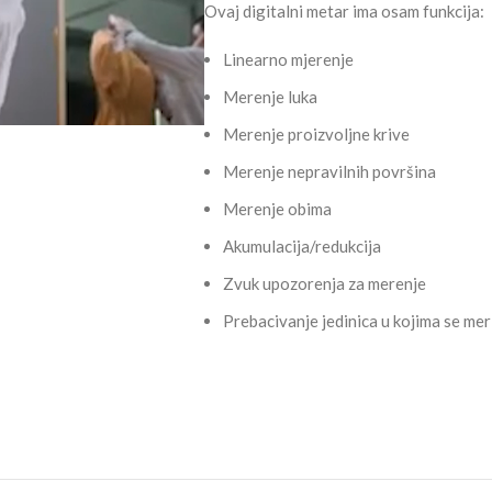
Ovaj digitalni metar ima osam funkcija:
Linearno mjerenje
Merenje luka
Merenje proizvoljne krive
Merenje nepravilnih površina
Merenje obima
Akumulacija/redukcija
Zvuk upozorenja za merenje
Prebacivanje jedinica u kojima se mer