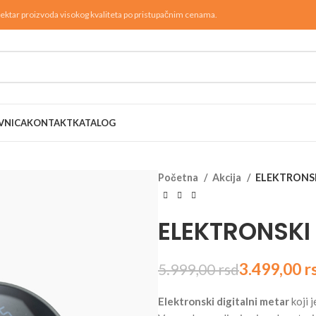
ektar proizvoda visokog kvaliteta po pristupačnim cenama.
VNICA
KONTAKT
KATALOG
Početna
Akcija
ELEKTRONSK
ELEKTRONSKI 
3.499,00
r
5.999,00
rsd
rsd
rsd
rsd
rsd
Elektronski digitalni metar
koji 