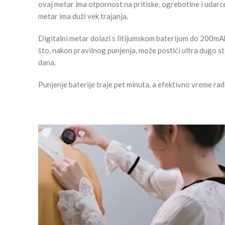
ovaj metar ima otpornost na pritiske, ogrebotine i udarc
metar ima duži vek trajanja.
Digitalni metar dolazi s litijumskom baterijom do 200mAh
što, nakon pravilnog punjenja, može postići ultra dugo s
dana.
Punjenje baterije traje pet minuta, a efektivno vreme rad