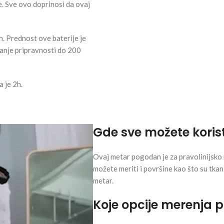
e. Sve ovo doprinosi da ovaj
. Prednost ove baterije je
tanje pripravnosti do 200
a je 2h.
Gde sve možete korist
Ovaj metar pogodan je za pravolinijsko m
možete meriti i površine kao što su tkani
metar.
Koje opcije merenja 