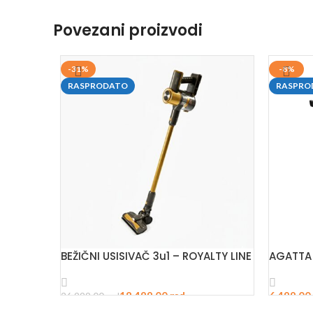
Povezani proizvodi
-31%
-8%
RASPRODATO
RASPRO
BEŽIČNI USISIVAČ 3u1 – ROYALTY LINE
AGATTA 
18.499,00
rsd
26.999,00
rsd