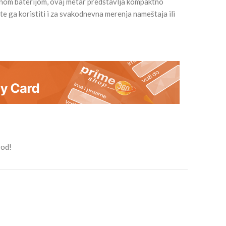
jnom baterijom, ovaj metar predstavlja kompaktno
e ga koristiti i za svakodnevna merenja nameštaja ili
vod!