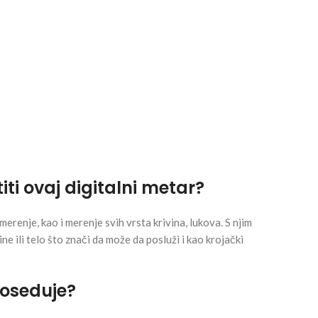
iti ovaj digitalni metar?
erenje, kao i merenje svih vrsta krivina, lukova. S njim
ne ili telo što znači da može da posluži i kao krojački
poseduje?