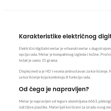
Karakteristike električnog dig
Električni digitalni metar je vrhunski metar s dugotrajom 
opcija rada. Metar je kompaktnog izgleda i težine. Prečn
težak je samo 35 grama.
Displej metra je HD i veoma jednostavan za korišćenje. 
za korišćenje koja kombinuju 8 funkcija rada.
Od čega je napravljen?
Metar je napravljen od legure aluminijuma 6063, pleksigl
izdržljive plastike. Materijali korišćeni za izradu ovog me